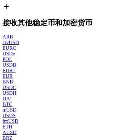
接收其他稳定币和加密货币
ARB
crvUSD
EURC
USDe
POL
USDB
EURT
EUR
BNB
USDC
USDH
DAI
BTC
mUSD
USDS
frxUSD
ETH
AUSD
BRZ