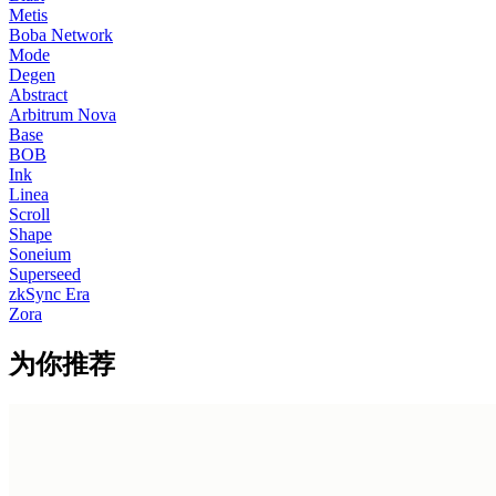
Metis
Boba Network
Mode
Degen
Abstract
Arbitrum Nova
Base
BOB
Ink
Linea
Scroll
Shape
Soneium
Superseed
zkSync Era
Zora
为你推荐