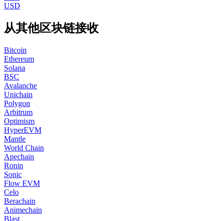
USD
从其他区块链接收
Bitcoin
Ethereum
Solana
BSC
Avalanche
Unichain
Polygon
Arbitrum
Optimism
HyperEVM
Mantle
World Chain
Apechain
Ronin
Sonic
Flow EVM
Celo
Berachain
Animechain
Blast