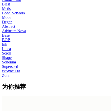
Blast
Metis
Boba Network
Mode
Degen
Abstract
Arbitrum Nova
Base
BOB
Ink
Linea
Scroll
Shape
Soneium
Superseed
zkSync Era
Zora
为你推荐