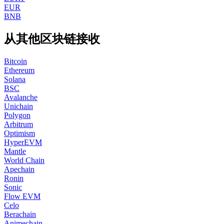
EUR
BNB
从其他区块链接收
Bitcoin
Ethereum
Solana
BSC
Avalanche
Unichain
Polygon
Arbitrum
Optimism
HyperEVM
Mantle
World Chain
Apechain
Ronin
Sonic
Flow EVM
Celo
Berachain
Animechain