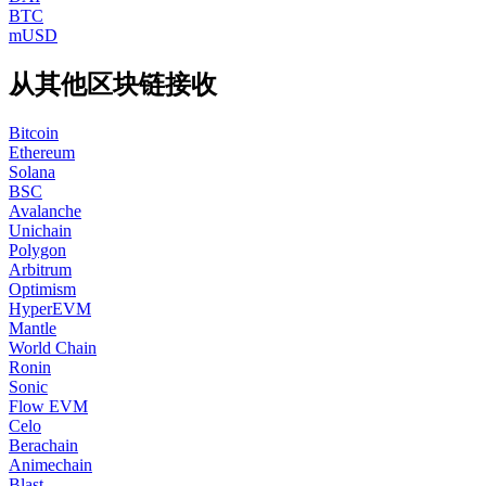
BTC
mUSD
从其他区块链接收
Bitcoin
Ethereum
Solana
BSC
Avalanche
Unichain
Polygon
Arbitrum
Optimism
HyperEVM
Mantle
World Chain
Ronin
Sonic
Flow EVM
Celo
Berachain
Animechain
Blast