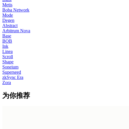
Metis
Boba Network
Mode
Degen
Abstract
Arbitrum Nova
Base
BOB
Ink
Linea
Scroll
Shape
Soneium
Superseed
zkSync Era
Zora
为你推荐