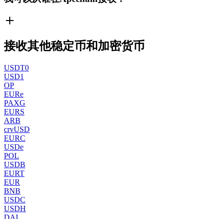
接收其他稳定币和加密货币
USDT0
USD1
OP
EURe
PAXG
EURS
ARB
crvUSD
EURC
USDe
POL
USDB
EURT
EUR
BNB
USDC
USDH
DAI