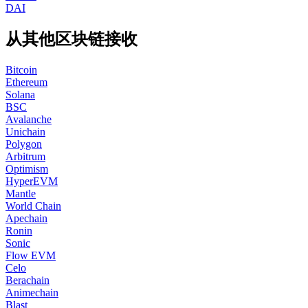
DAI
从其他区块链接收
Bitcoin
Ethereum
Solana
BSC
Avalanche
Unichain
Polygon
Arbitrum
Optimism
HyperEVM
Mantle
World Chain
Apechain
Ronin
Sonic
Flow EVM
Celo
Berachain
Animechain
Blast