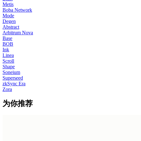
Metis
Boba Network
Mode
Degen
Abstract
Arbitrum Nova
Base
BOB
Ink
Linea
Scroll
Shape
Soneium
Superseed
zkSync Era
Zora
为你推荐