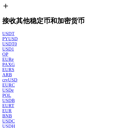
接收其他稳定币和加密货币
USDT
PYUSD
USDT0
USD1
OP
EURe
PAXG
EURS
ARB
crvUSD
EURC
USDe
POL
USDB
EURT
EUR
BNB
USDC
USDH