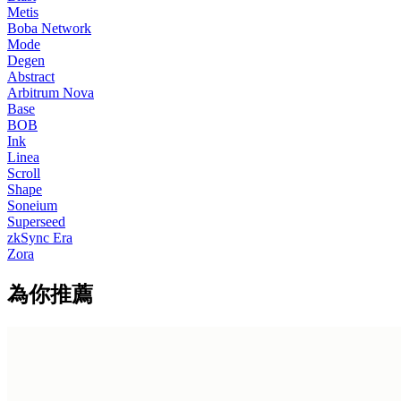
Metis
Boba Network
Mode
Degen
Abstract
Arbitrum Nova
Base
BOB
Ink
Linea
Scroll
Shape
Soneium
Superseed
zkSync Era
Zora
為你推薦