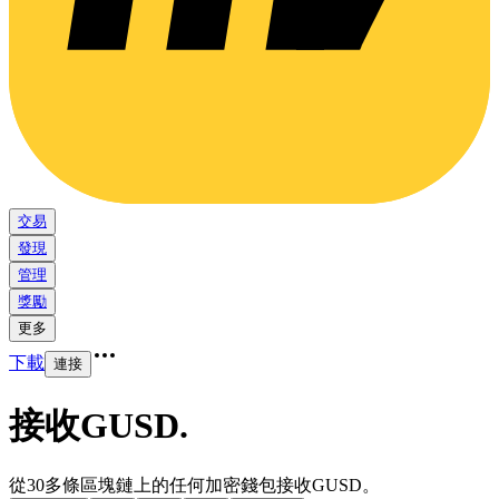
交易
發現
管理
獎勵
更多
下載
連接
接收GUSD
.
從30多條區塊鏈上的任何加密錢包接收GUSD。