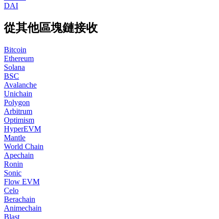
DAI
從其他區塊鏈接收
Bitcoin
Ethereum
Solana
BSC
Avalanche
Unichain
Polygon
Arbitrum
Optimism
HyperEVM
Mantle
World Chain
Apechain
Ronin
Sonic
Flow EVM
Celo
Berachain
Animechain
Blast