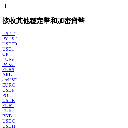
接收其他穩定幣和加密貨幣
USDT
PYUSD
USDT0
USD1
OP
EURe
PAXG
EURS
ARB
crvUSD
EURC
USDe
POL
USDB
EURT
EUR
BNB
USDC
USDH