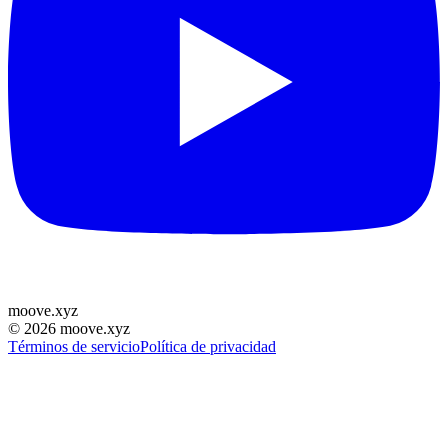
moove
.
xyz
©
2026
moove.xyz
Términos de servicio
Política de privacidad