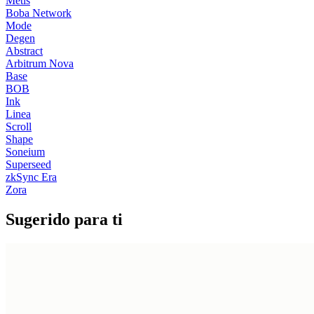
Metis
Boba Network
Mode
Degen
Abstract
Arbitrum Nova
Base
BOB
Ink
Linea
Scroll
Shape
Soneium
Superseed
zkSync Era
Zora
Sugerido para ti