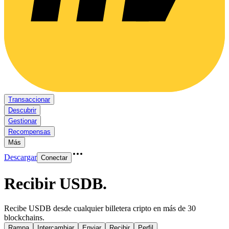
Transaccionar
Descubrir
Gestionar
Recompensas
Más
Descargar
Conectar
Recibir USDB
.
Recibe USDB desde cualquier billetera cripto en más de 30
blockchains.
Rampa
Intercambiar
Enviar
Recibir
Perfil