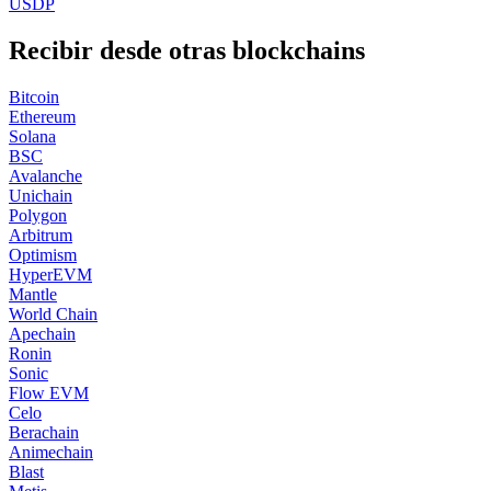
USDP
Recibir desde otras blockchains
Bitcoin
Ethereum
Solana
BSC
Avalanche
Unichain
Polygon
Arbitrum
Optimism
HyperEVM
Mantle
World Chain
Apechain
Ronin
Sonic
Flow EVM
Celo
Berachain
Animechain
Blast