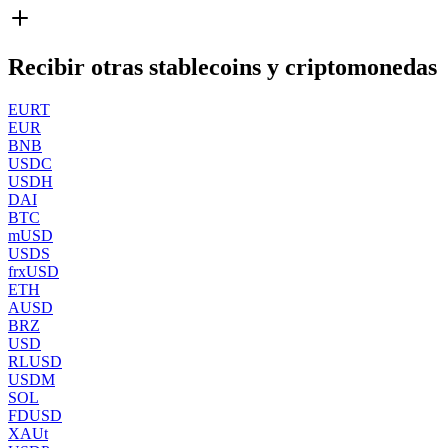
Recibir otras stablecoins y criptomonedas
EURT
EUR
BNB
USDC
USDH
DAI
BTC
mUSD
USDS
frxUSD
ETH
AUSD
BRZ
USD
RLUSD
USDM
SOL
FDUSD
XAUt