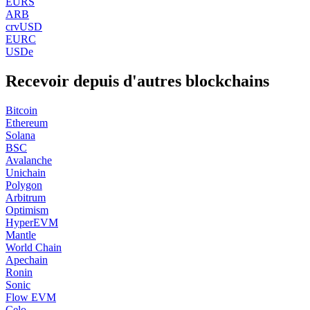
EURS
ARB
crvUSD
EURC
USDe
Recevoir depuis d'autres blockchains
Bitcoin
Ethereum
Solana
BSC
Avalanche
Unichain
Polygon
Arbitrum
Optimism
HyperEVM
Mantle
World Chain
Apechain
Ronin
Sonic
Flow EVM
Celo