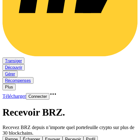
Transiger
Découvrir
Gérer
Récompenses
Plus
Télécharger
Connecter
Recevoir BRZ
.
Recevez BRZ depuis n’importe quel portefeuille crypto sur plus de
30 blockchains.
Rampe
Échanger
Envoyer
Recevoir
Profil