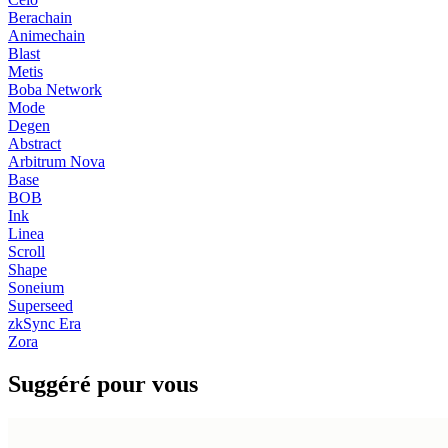
Berachain
Animechain
Blast
Metis
Boba Network
Mode
Degen
Abstract
Arbitrum Nova
Base
BOB
Ink
Linea
Scroll
Shape
Soneium
Superseed
zkSync Era
Zora
Suggéré pour vous