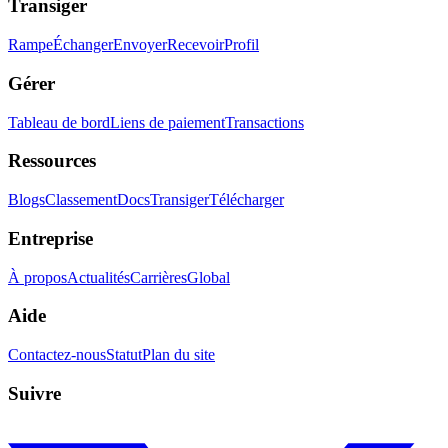
Transiger
Rampe
Échanger
Envoyer
Recevoir
Profil
Gérer
Tableau de bord
Liens de paiement
Transactions
Ressources
Blogs
Classement
Docs
Transiger
Télécharger
Entreprise
À propos
Actualités
Carrières
Global
Aide
Contactez-nous
Statut
Plan du site
Suivre