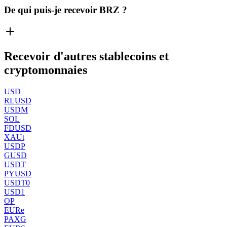
De qui puis-je recevoir BRZ ?
Recevoir d'autres stablecoins et
cryptomonnaies
USD
RLUSD
USDM
SOL
FDUSD
XAUt
USDP
GUSD
USDT
PYUSD
USDT0
USD1
OP
EURe
PAXG