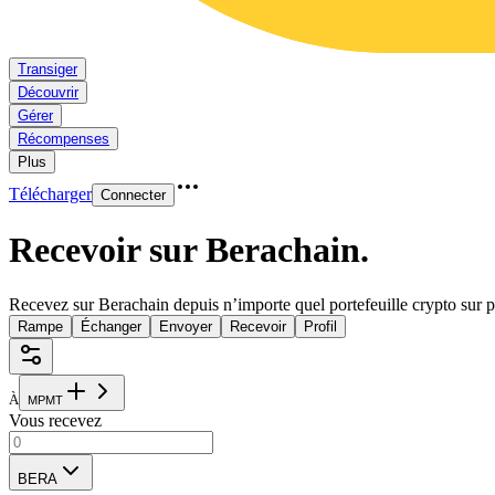
Transiger
Découvrir
Gérer
Récompenses
Plus
Télécharger
Connecter
Recevoir sur Berachain
.
Recevez sur Berachain depuis n’importe quel portefeuille crypto sur p
Rampe
Échanger
Envoyer
Recevoir
Profil
À
M
P
M
T
Vous recevez
BERA