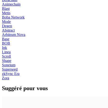
Animechain
Blast
Metis
Boba Network
Mode
Degen
Abstract
Arbitrum Nova
Base
BOB
Ink
Linea
Scroll
Shape
Soneium
Superseed
zkSync Era
Zora
Suggéré pour vous