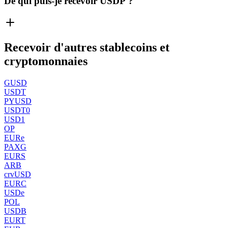
De qui puis-je recevoir USDP ?
Recevoir d'autres stablecoins et
cryptomonnaies
GUSD
USDT
PYUSD
USDT0
USD1
OP
EURe
PAXG
EURS
ARB
crvUSD
EURC
USDe
POL
USDB
EURT