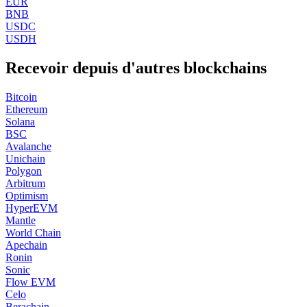
EUR
BNB
USDC
USDH
Recevoir depuis d'autres blockchains
Bitcoin
Ethereum
Solana
BSC
Avalanche
Unichain
Polygon
Arbitrum
Optimism
HyperEVM
Mantle
World Chain
Apechain
Ronin
Sonic
Flow EVM
Celo
Berachain