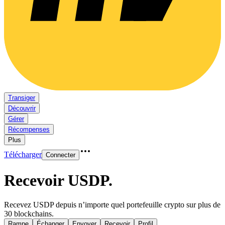
Transiger
Découvrir
Gérer
Récompenses
Plus
Télécharger
Connecter
Recevoir USDP
.
Recevez USDP depuis n’importe quel portefeuille crypto sur plus de
30 blockchains.
Rampe
Échanger
Envoyer
Recevoir
Profil