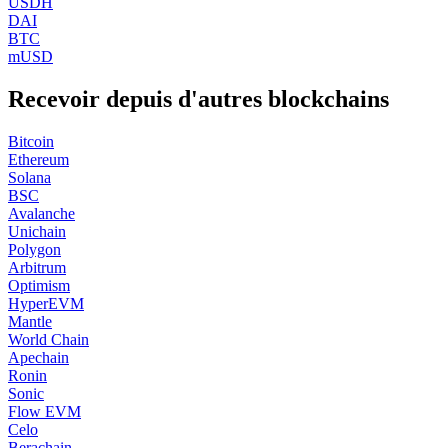
USDH
DAI
BTC
mUSD
Recevoir depuis d'autres blockchains
Bitcoin
Ethereum
Solana
BSC
Avalanche
Unichain
Polygon
Arbitrum
Optimism
HyperEVM
Mantle
World Chain
Apechain
Ronin
Sonic
Flow EVM
Celo
Berachain