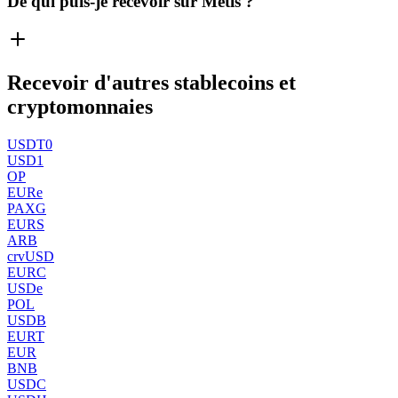
De qui puis-je recevoir sur Metis ?
Recevoir d'autres stablecoins et
cryptomonnaies
USDT0
USD1
OP
EURe
PAXG
EURS
ARB
crvUSD
EURC
USDe
POL
USDB
EURT
EUR
BNB
USDC