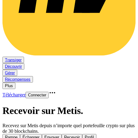
Transiger
Découvrir
Gérer
Récompenses
Plus
Télécharger
Connecter
Recevoir sur Metis
.
Recevez sur Metis depuis n’importe quel portefeuille crypto sur plus
de 30 blockchains.
Rampe
Échanger
Envoyer
Recevoir
Profil