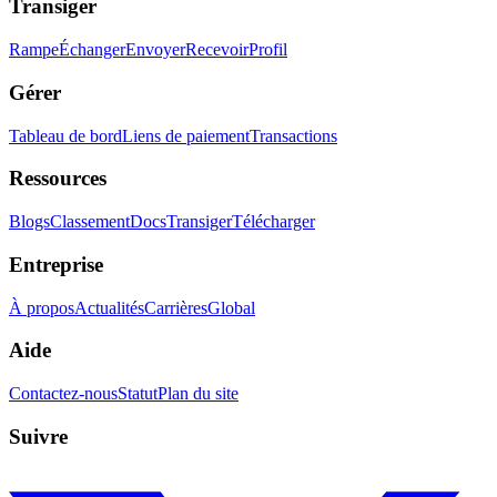
Transiger
Rampe
Échanger
Envoyer
Recevoir
Profil
Gérer
Tableau de bord
Liens de paiement
Transactions
Ressources
Blogs
Classement
Docs
Transiger
Télécharger
Entreprise
À propos
Actualités
Carrières
Global
Aide
Contactez-nous
Statut
Plan du site
Suivre