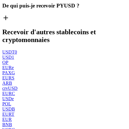
De qui puis-je recevoir PYUSD ?
Recevoir d'autres stablecoins et
cryptomonnaies
USDT0
USD1
OP
EURe
PAXG
EURS
ARB
crvUSD
EURC
USDe
POL
USDB
EURT
EUR
BNB