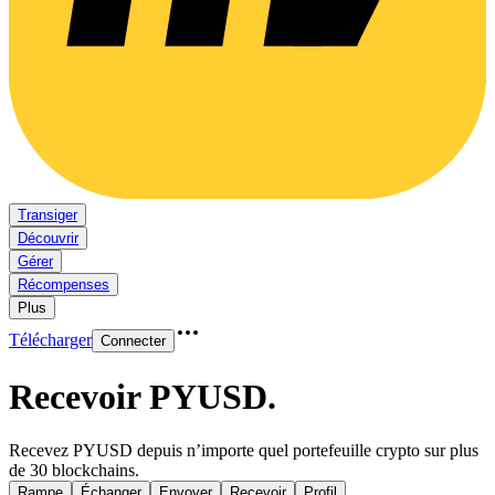
Transiger
Découvrir
Gérer
Récompenses
Plus
Télécharger
Connecter
Recevoir PYUSD
.
Recevez PYUSD depuis n’importe quel portefeuille crypto sur plus
de 30 blockchains.
Rampe
Échanger
Envoyer
Recevoir
Profil