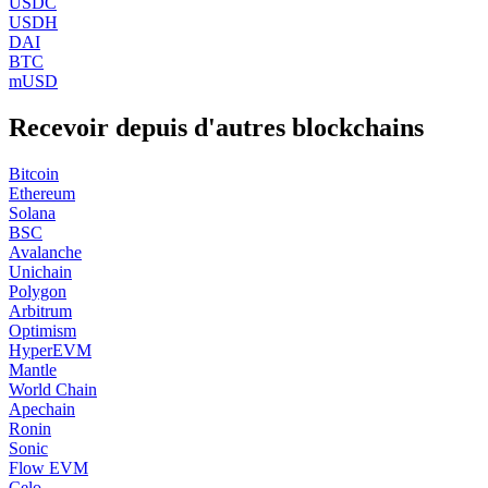
USDC
USDH
DAI
BTC
mUSD
Recevoir depuis d'autres blockchains
Bitcoin
Ethereum
Solana
BSC
Avalanche
Unichain
Polygon
Arbitrum
Optimism
HyperEVM
Mantle
World Chain
Apechain
Ronin
Sonic
Flow EVM
Celo