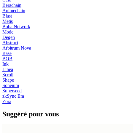
Berachain
Animechain
Blast
Metis
Boba Network
Mode
Degen
Abstract
Arbitrum Nova
Base
BOB
Ink
Linea
Scroll
Shape
Soneium
Superseed
zkSync Era
Zora
Suggéré pour vous