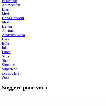
Berachain
Animechain
Blast
Metis
Boba Network
Mode
Degen
Abstract
Arbitrum Nova
Base
BOB
Ink
Linea
Scroll
Shape
Soneium
Superseed
zkSync Era
Zora
Suggéré pour vous