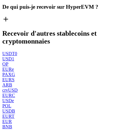
De qui puis-je recevoir sur HyperEVM ?
Recevoir d'autres stablecoins et
cryptomonnaies
USDT0
USD1
OP
EURe
PAXG
EURS
ARB
crvUSD
EURC
USDe
POL
USDB
EURT
EUR
BNB