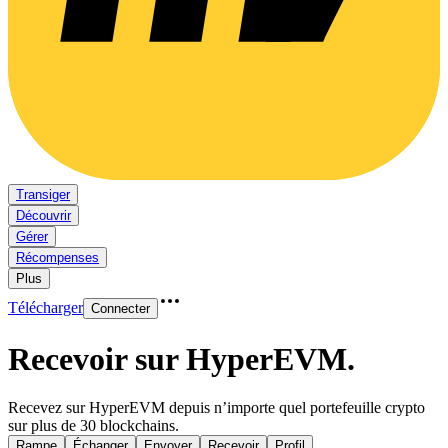
Transiger
Découvrir
Gérer
Récompenses
Plus
Télécharger
Connecter
Recevoir sur HyperEVM
.
Recevez sur HyperEVM depuis n’importe quel portefeuille crypto
sur plus de 30 blockchains.
Rampe
Échanger
Envoyer
Recevoir
Profil