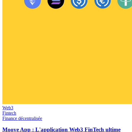
Web3
Fintech
Finance décentralisée
Moove App : L'application Web3 FinTech ultime