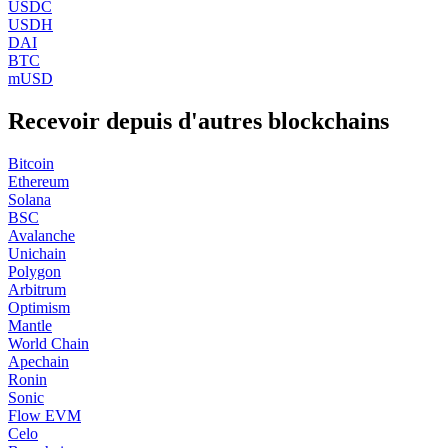
USDC
USDH
DAI
BTC
mUSD
Recevoir depuis d'autres blockchains
Bitcoin
Ethereum
Solana
BSC
Avalanche
Unichain
Polygon
Arbitrum
Optimism
Mantle
World Chain
Apechain
Ronin
Sonic
Flow EVM
Celo