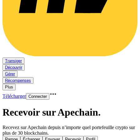
Transiger
Découvrir
Gérer
Récompenses
Plus
Télécharger
Connecter
Recevoir sur Apechain
.
Recevez sur Apechain depuis n’importe quel portefeuille crypto sur
plus de 30 blockchains.
Rampe
Échanger
Envoyer
Recevoir
Profil