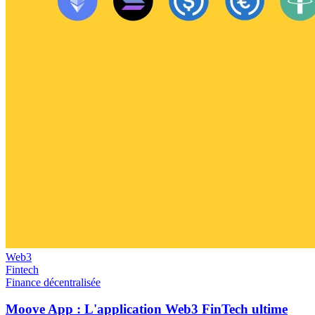
Web3
Fintech
Finance décentralisée
Moove App : L'application Web3 FinTech ultime