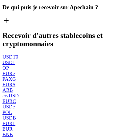
De qui puis-je recevoir sur Apechain ?
Recevoir d'autres stablecoins et
cryptomonnaies
USDT0
USD1
OP
EURe
PAXG
EURS
ARB
crvUSD
EURC
USDe
POL
USDB
EURT
EUR
BNB