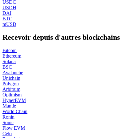
USDC
USDH
DAI
BTC
mUSD
Recevoir depuis d'autres blockchains
Bitcoin
Ethereum
Solana
BSC
Avalanche
Unichain
Polygon
Arbitrum
Optimism
HyperEVM
Mantle
World Chain
Ronin
Sonic
Flow EVM
Celo