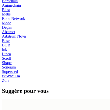
Berachain
Animechain
Blast
Metis
Boba Network
Mode
Degen
Abstract
Arbitrum Nova
Base
BOB
Ink
Linea
Scroll
Shape
Soneium
Superseed
zkSync Era
Zora
Suggéré pour vous