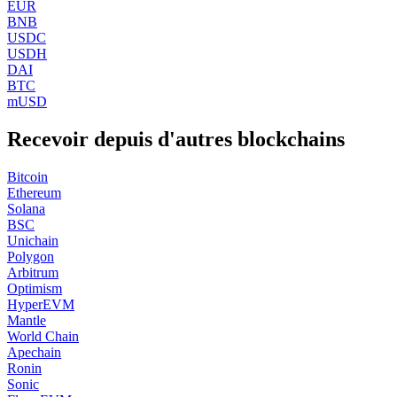
EUR
BNB
USDC
USDH
DAI
BTC
mUSD
Recevoir depuis d'autres blockchains
Bitcoin
Ethereum
Solana
BSC
Unichain
Polygon
Arbitrum
Optimism
HyperEVM
Mantle
World Chain
Apechain
Ronin
Sonic