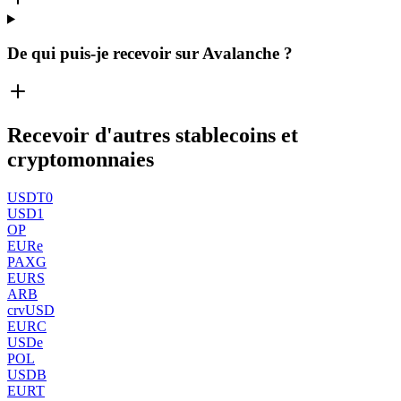
De qui puis-je recevoir sur Avalanche ?
Recevoir d'autres stablecoins et
cryptomonnaies
USDT0
USD1
OP
EURe
PAXG
EURS
ARB
crvUSD
EURC
USDe
POL
USDB
EURT