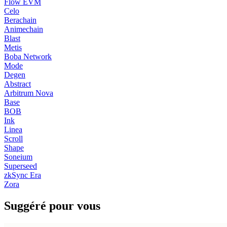
Flow EVM
Celo
Berachain
Animechain
Blast
Metis
Boba Network
Mode
Degen
Abstract
Arbitrum Nova
Base
BOB
Ink
Linea
Scroll
Shape
Soneium
Superseed
zkSync Era
Zora
Suggéré pour vous