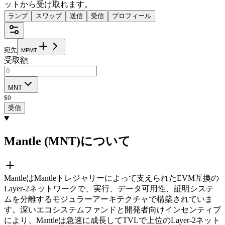
ットから受け取れます。
ランプ
スワップ
送信
受信
プロフィール
宛先
M
P
M
T
受取額
MNT
$
0
受信
Mantle (MNT)について
MantleはMantleトレジャリーによって支えられたEVM互換の
Layer-2ネットワークで、実行、データ可用性、証明システ
ムを分離するモジュラーアーキテクチャで構築されていま
す。深いエコシステムファンドと開発者向けインセンティブ
により、Mantleは急速に成長してTVLで上位のLayer-2ネット