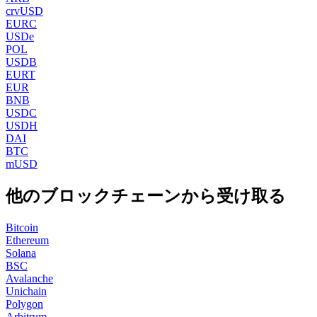
crvUSD
EURC
USDe
POL
USDB
EURT
EUR
BNB
USDC
USDH
DAI
BTC
mUSD
他のブロックチェーンから受け取る
Bitcoin
Ethereum
Solana
BSC
Avalanche
Unichain
Polygon
Arbitrum