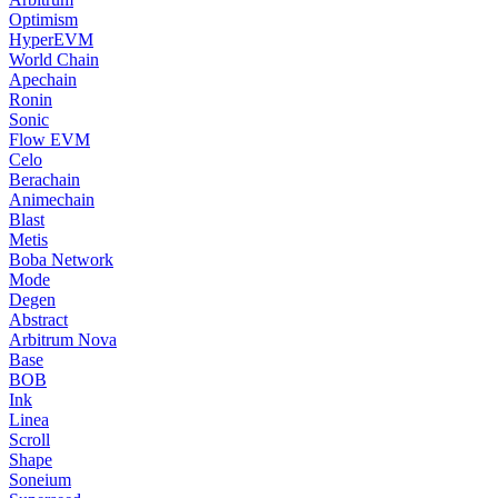
Optimism
HyperEVM
World Chain
Apechain
Ronin
Sonic
Flow EVM
Celo
Berachain
Animechain
Blast
Metis
Boba Network
Mode
Degen
Abstract
Arbitrum Nova
Base
BOB
Ink
Linea
Scroll
Shape
Soneium