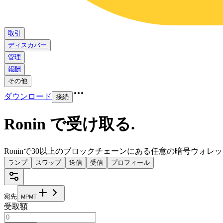
取引
ディスカバー
管理
報酬
その他
ダウンロード
接続
Ronin で受け取る
.
Roninで30以上のブロックチェーンにある任意の暗号ウォレ
ランプ
スワップ
送信
受信
プロフィール
宛先
M
P
M
T
受取額