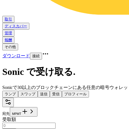
取引
ディスカバー
管理
報酬
その他
ダウンロード
接続
Sonic で受け取る
.
Sonicで30以上のブロックチェーンにある任意の暗号ウォレ
ランプ
スワップ
送信
受信
プロフィール
宛先
M
P
M
T
受取額