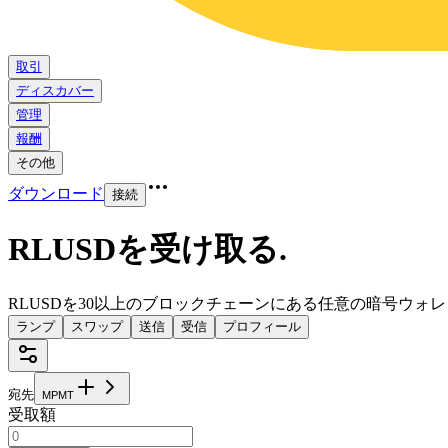
取引
ディスカバー
管理
報酬
その他
ダウンロード
接続
RLUSDを受け取る
.
RLUSDを30以上のブロックチェーンにある任意の暗号ウォ
ランプ
スワップ
送信
受信
プロフィール
宛先
M
P
M
T
受取額