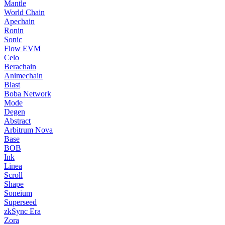
Mantle
World Chain
Apechain
Ronin
Sonic
Flow EVM
Celo
Berachain
Animechain
Blast
Boba Network
Mode
Degen
Abstract
Arbitrum Nova
Base
BOB
Ink
Linea
Scroll
Shape
Soneium
Superseed
zkSync Era
Zora