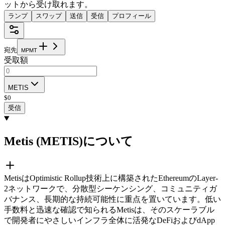
ットから受け取れます。
ランプ
スワップ
送信
受信
プロフィール
宛先
M
P
M
T
受取額
METIS
$
0
受信
Metis (METIS)について
MetisはOptimistic Rollup技術上に構築されたEthereumのLayer-
2ネットワークで、分散型シーケンシング、コミュニティガ
バナンス、長期的な持続可能性に重点を置いています。低い
手数料と迅速な確認で知られるMetisは、そのスケーラブル
で開発者にやさしいインフラ全体に活発なDeFiおよびdApp