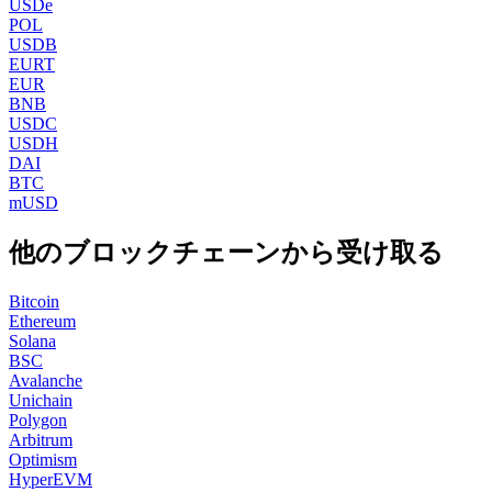
USDe
POL
USDB
EURT
EUR
BNB
USDC
USDH
DAI
BTC
mUSD
他のブロックチェーンから受け取る
Bitcoin
Ethereum
Solana
BSC
Avalanche
Unichain
Polygon
Arbitrum
Optimism
HyperEVM