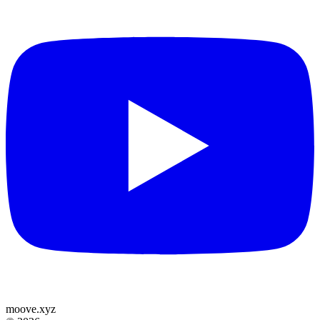
moove
.
xyz