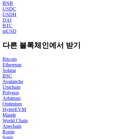
BNB
USDC
USDH
DAI
BTC
mUSD
다른 블록체인에서 받기
Bitcoin
Ethereum
Solana
BSC
Avalanche
Unichain
Polygon
Arbitrum
Optimism
HyperEVM
Mantle
World Chain
Apechain
Ronin
Sonic