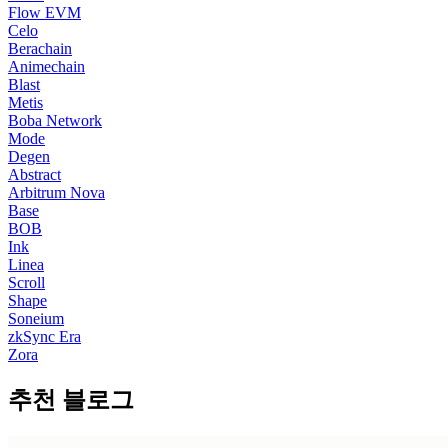
Flow EVM
Celo
Berachain
Animechain
Blast
Metis
Boba Network
Mode
Degen
Abstract
Arbitrum Nova
Base
BOB
Ink
Linea
Scroll
Shape
Soneium
zkSync Era
Zora
추천 블로그