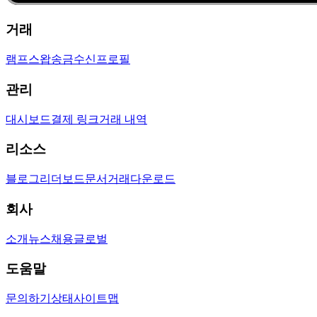
거래
램프
스왑
송금
수신
프로필
관리
대시보드
결제 링크
거래 내역
리소스
블로그
리더보드
문서
거래
다운로드
회사
소개
뉴스
채용
글로벌
도움말
문의하기
상태
사이트맵