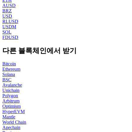
ETH
AUSD
BRZ
USD
RLUSD
USDM
SOL
FDUSD
다른 블록체인에서 받기
Bitcoin
Ethereum
Solana
BSC
Avalanche
Unichain
Polygon
Arbitrum
Optimism
HyperEVM
Mantle
World Chain
Apechain