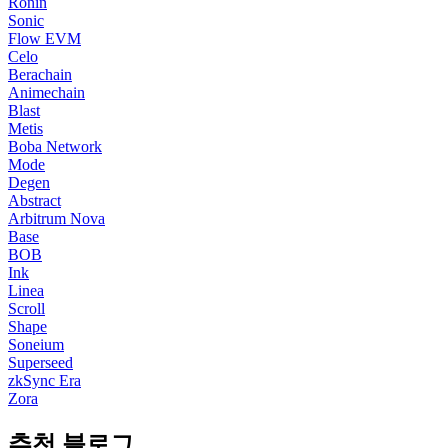
Ronin
Sonic
Flow EVM
Celo
Berachain
Animechain
Blast
Metis
Boba Network
Mode
Degen
Abstract
Arbitrum Nova
Base
BOB
Ink
Linea
Scroll
Shape
Soneium
Superseed
zkSync Era
Zora
추천 블로그