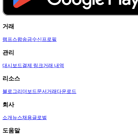
거래
램프
스왑
송금
수신
프로필
관리
대시보드
결제 링크
거래 내역
리소스
블로그
리더보드
문서
거래
다운로드
회사
소개
뉴스
채용
글로벌
도움말