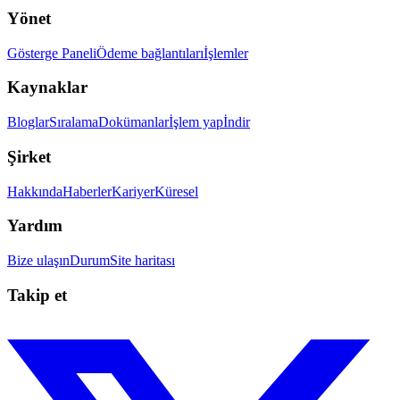
Yönet
Gösterge Paneli
Ödeme bağlantıları
İşlemler
Kaynaklar
Bloglar
Sıralama
Dokümanlar
İşlem yap
İndir
Şirket
Hakkında
Haberler
Kariyer
Küresel
Yardım
Bize ulaşın
Durum
Site haritası
Takip et