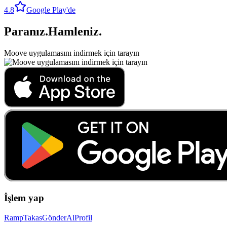
4.8
Google Play'de
Paranız
.
Hamleniz
.
Moove uygulamasını indirmek için tarayın
İşlem yap
Ramp
Takas
Gönder
Al
Profil