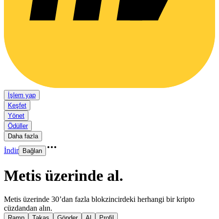
İşlem yap
Keşfet
Yönet
Ödüller
Daha fazla
İndir
Bağlan
Metis üzerinde al
.
Metis üzerinde 30’dan fazla blokzincirdeki herhangi bir kripto
cüzdandan alın.
Ramp
Takas
Gönder
Al
Profil