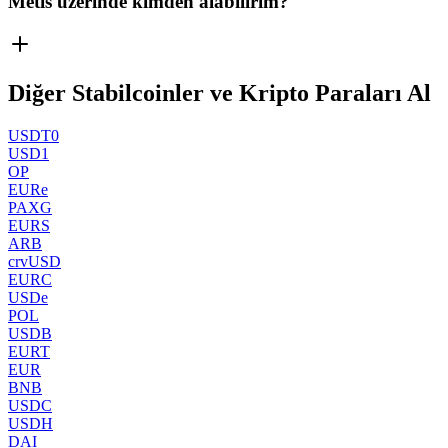
Metis üzerinde kimden alabilirim?
Diğer Stabilcoinler ve Kripto Paraları Al
USDT0
USD1
OP
EURe
PAXG
EURS
ARB
crvUSD
EURC
USDe
POL
USDB
EURT
EUR
BNB
USDC
USDH
DAI