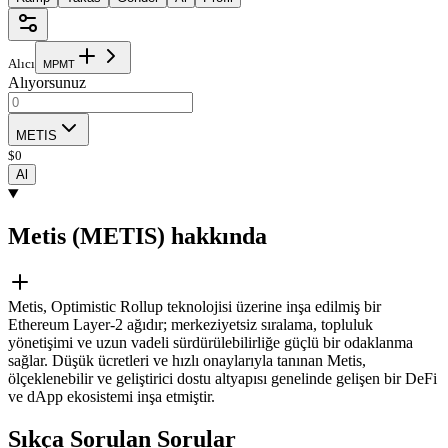
Alıcı
M
P
M
T
Alıyorsunuz
METIS
$
0
Al
Metis (METIS) hakkında
Metis, Optimistic Rollup teknolojisi üzerine inşa edilmiş bir
Ethereum Layer-2 ağıdır; merkeziyetsiz sıralama, topluluk
yönetişimi ve uzun vadeli sürdürülebilirliğe güçlü bir odaklanma
sağlar. Düşük ücretleri ve hızlı onaylarıyla tanınan Metis,
ölçeklenebilir ve geliştirici dostu altyapısı genelinde gelişen bir DeFi
ve dApp ekosistemi inşa etmiştir.
Sıkça Sorulan Sorular