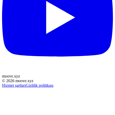
moove
.
xyz
©
2026
moove.xyz
Hizmet şartları
Gizlilik politikası