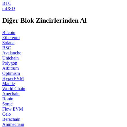
BTC
mUSD
Diğer Blok Zincirlerinden Al
Bitcoin
Ethereum
Solana
BSC
Avalanche
Unichain
Polygon
Arbitrum
Optimism
HyperEVM
Mantle
World Chain
Apechain
Ronin
Sonic
Flow EVM
Celo
Berachain
Animechain