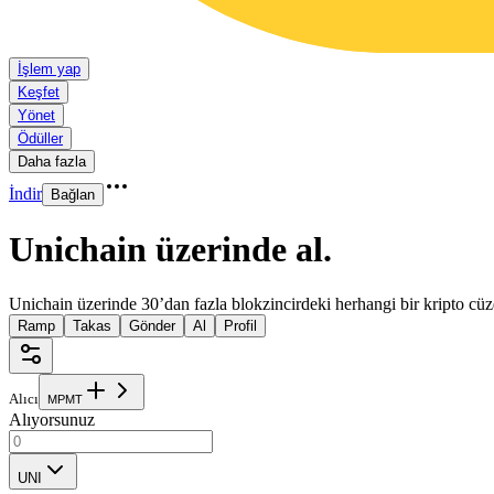
İşlem yap
Keşfet
Yönet
Ödüller
Daha fazla
İndir
Bağlan
Unichain üzerinde al
.
Unichain üzerinde 30’dan fazla blokzincirdeki herhangi bir kripto cüz
Ramp
Takas
Gönder
Al
Profil
Alıcı
M
P
M
T
Alıyorsunuz
UNI