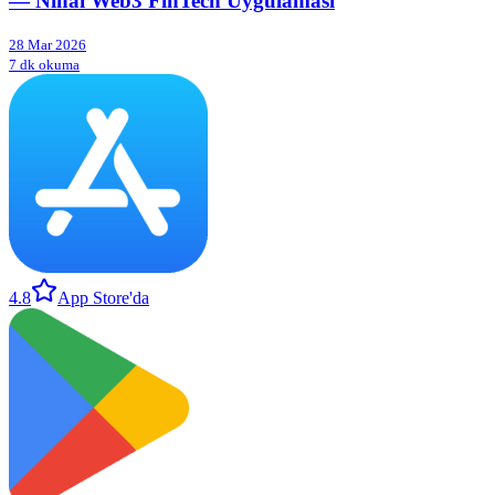
— Nihai Web3 FinTech Uygulaması
28 Mar 2026
7 dk okuma
4.8
App Store'da