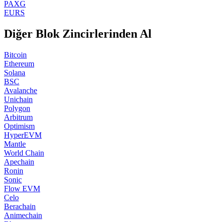
PAXG
EURS
Diğer Blok Zincirlerinden Al
Bitcoin
Ethereum
Solana
BSC
Avalanche
Unichain
Polygon
Arbitrum
Optimism
HyperEVM
Mantle
World Chain
Apechain
Ronin
Sonic
Flow EVM
Celo
Berachain
Animechain