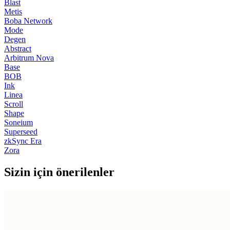
Blast
Metis
Boba Network
Mode
Degen
Abstract
Arbitrum Nova
Base
BOB
Ink
Linea
Scroll
Shape
Soneium
Superseed
zkSync Era
Zora
Sizin için önerilenler