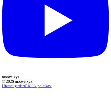
moove
.
xyz
©
2026
moove.xyz
Hizmet şartları
Gizlilik politikası