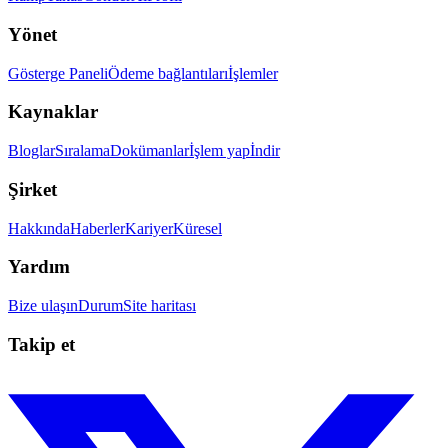
Yönet
Gösterge Paneli
Ödeme bağlantıları
İşlemler
Kaynaklar
Bloglar
Sıralama
Dokümanlar
İşlem yap
İndir
Şirket
Hakkında
Haberler
Kariyer
Küresel
Yardım
Bize ulaşın
Durum
Site haritası
Takip et