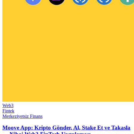
Web3
Fintek
Merkeziyetsiz Finans
Moove App: Kripto Gönder, Al, Stake Et ve Takasla