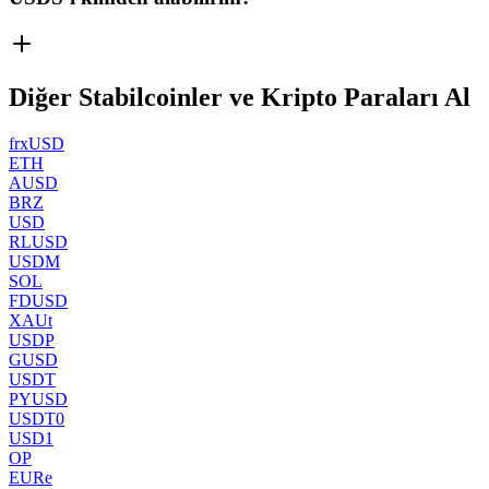
Diğer Stabilcoinler ve Kripto Paraları Al
frxUSD
ETH
AUSD
BRZ
USD
RLUSD
USDM
SOL
FDUSD
XAUt
USDP
GUSD
USDT
PYUSD
USDT0
USD1
OP
EURe