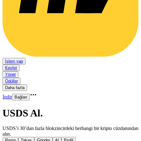
İşlem yap
Keşfet
Yönet
Ödüller
Daha fazla
İndir
Bağlan
USDS Al
.
USDS’i 30’dan fazla blokzincirdeki herhangi bir kripto cüzdanından
alın.
Ramp
Takas
Gönder
Al
Profil