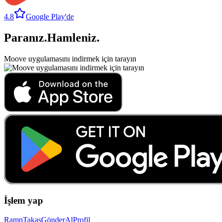
4.8
Google Play'de
Paranız
.
Hamleniz
.
Moove uygulamasını indirmek için tarayın
İşlem yap
Ramp
Takas
Gönder
Al
Profil