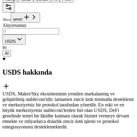
Alıcı
M
P
M
T
Alıyorsunuz
USDS
$
0
Al
USDS hakkında
USDS, Maker/Sky ekosisteminin yeniden markalanmış ve
geliştirilmiş stablecoin'idir; tamamen zincir üstü teminatla desteklenir
ve merkeziyetsiz bir protokol tarafından yönetilir. En eski ve en
büyük merkeziyetsiz stablecoin'lerden biri olan USDS, DeFi
genelinde temel bir likidite katmanı olarak hizmet vermeye devam
etmekte ve milyarlarca dolarlık zincir üstü işlemi ve protokol
entegrasyonunu desteklemektedir.