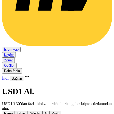
İşlem yap
Keşfet
Yönet
Ödüller
Daha fazla
İndir
Bağlan
USD1 Al
.
USD1’i 30’dan fazla blokzincirdeki herhangi bir kripto cüzdanından
alın.
Ramp
Takas
Gönder
Al
Profil