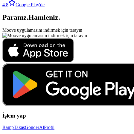
4.8
Google Play'de
Paranız
.
Hamleniz
.
Moove uygulamasını indirmek için tarayın
İşlem yap
Ramp
Takas
Gönder
Al
Profil