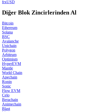
frxUSD
Diğer Blok Zincirlerinden Al
Bitcoin
Ethereum
Solana
BSC
Avalanche
Unichain
Polygon
Arbitrum
Optimism
HyperEVM
Mantle
World Chain
Apechain
Ronin
Sonic
Flow EVM
Celo
Berachain
Animechain
Blast