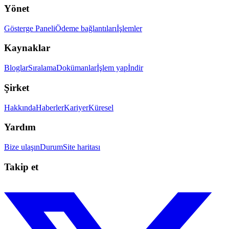
Yönet
Gösterge Paneli
Ödeme bağlantıları
İşlemler
Kaynaklar
Bloglar
Sıralama
Dokümanlar
İşlem yap
İndir
Şirket
Hakkında
Haberler
Kariyer
Küresel
Yardım
Bize ulaşın
Durum
Site haritası
Takip et