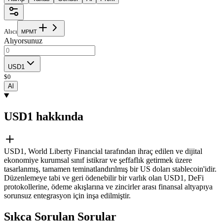
Alıcı
M
P
M
T
Alıyorsunuz
USD1
$
0
Al
USD1 hakkında
USD1, World Liberty Financial tarafından ihraç edilen ve dijital
ekonomiye kurumsal sınıf istikrar ve şeffaflık getirmek üzere
tasarlanmış, tamamen teminatlandırılmış bir US doları stablecoin'idir.
Düzenlemeye tabi ve geri ödenebilir bir varlık olan USD1, DeFi
protokollerine, ödeme akışlarına ve zincirler arası finansal altyapıya
sorunsuz entegrasyon için inşa edilmiştir.
Sıkça Sorulan Sorular