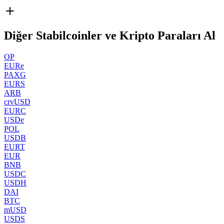
Diğer Stabilcoinler ve Kripto Paraları Al
OP
EURe
PAXG
EURS
ARB
crvUSD
EURC
USDe
POL
USDB
EURT
EUR
BNB
USDC
USDH
DAI
BTC
mUSD
USDS