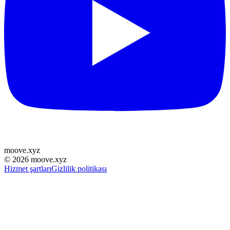
moove
.
xyz
©
2026
moove.xyz
Hizmet şartları
Gizlilik politikası