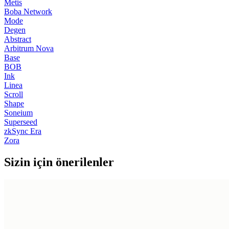
Metis
Boba Network
Mode
Degen
Abstract
Arbitrum Nova
Base
BOB
Ink
Linea
Scroll
Shape
Soneium
Superseed
zkSync Era
Zora
Sizin için önerilenler