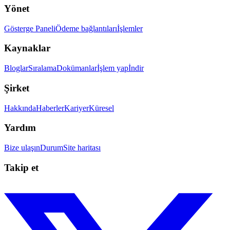
Yönet
Gösterge Paneli
Ödeme bağlantıları
İşlemler
Kaynaklar
Bloglar
Sıralama
Dokümanlar
İşlem yap
İndir
Şirket
Hakkında
Haberler
Kariyer
Küresel
Yardım
Bize ulaşın
Durum
Site haritası
Takip et