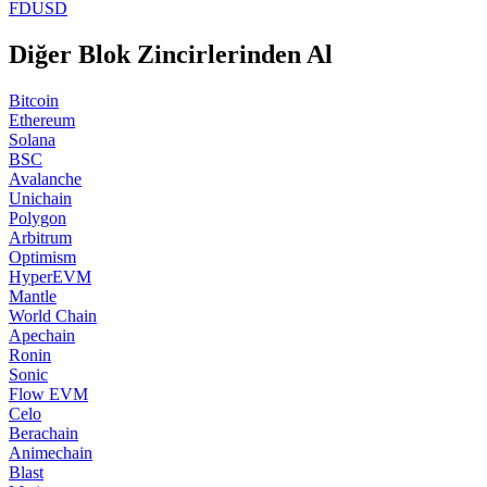
FDUSD
Diğer Blok Zincirlerinden Al
Bitcoin
Ethereum
Solana
BSC
Avalanche
Unichain
Polygon
Arbitrum
Optimism
HyperEVM
Mantle
World Chain
Apechain
Ronin
Sonic
Flow EVM
Celo
Berachain
Animechain
Blast