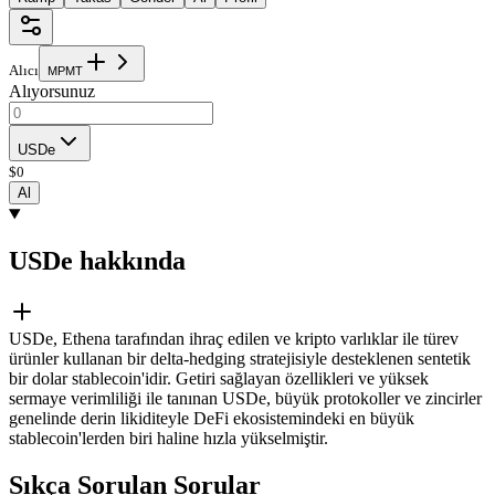
Alıcı
M
P
M
T
Alıyorsunuz
USDe
$
0
Al
USDe hakkında
USDe, Ethena tarafından ihraç edilen ve kripto varlıklar ile türev
ürünler kullanan bir delta-hedging stratejisiyle desteklenen sentetik
bir dolar stablecoin'idir. Getiri sağlayan özellikleri ve yüksek
sermaye verimliliği ile tanınan USDe, büyük protokoller ve zincirler
genelinde derin likiditeyle DeFi ekosistemindeki en büyük
stablecoin'lerden biri haline hızla yükselmiştir.
Sıkça Sorulan Sorular