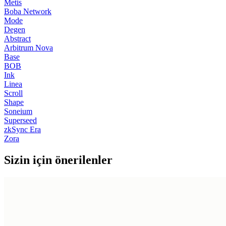
Metis
Boba Network
Mode
Degen
Abstract
Arbitrum Nova
Base
BOB
Ink
Linea
Scroll
Shape
Soneium
Superseed
zkSync Era
Zora
Sizin için önerilenler