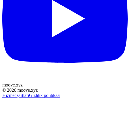
moove
.
xyz
©
2026
moove.xyz
Hizmet şartları
Gizlilik politikası