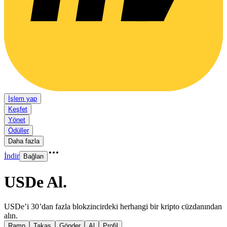
İşlem yap
Keşfet
Yönet
Ödüller
Daha fazla
İndir
Bağlan
USDe Al
.
USDe’i 30’dan fazla blokzincirdeki herhangi bir kripto cüzdanından
alın.
Ramp
Takas
Gönder
Al
Profil