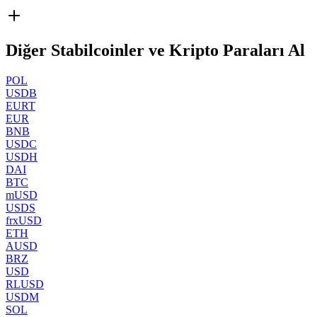
Diğer Stabilcoinler ve Kripto Paraları Al
POL
USDB
EURT
EUR
BNB
USDC
USDH
DAI
BTC
mUSD
USDS
frxUSD
ETH
AUSD
BRZ
USD
RLUSD
USDM
SOL