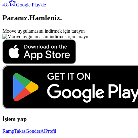
4.8
Google Play'de
Paranız
.
Hamleniz
.
Moove uygulamasını indirmek için tarayın
İşlem yap
Ramp
Takas
Gönder
Al
Profil