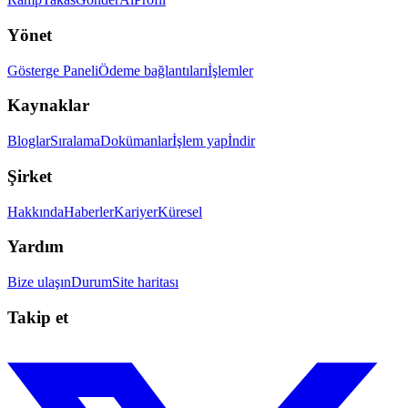
Yönet
Gösterge Paneli
Ödeme bağlantıları
İşlemler
Kaynaklar
Bloglar
Sıralama
Dokümanlar
İşlem yap
İndir
Şirket
Hakkında
Haberler
Kariyer
Küresel
Yardım
Bize ulaşın
Durum
Site haritası
Takip et