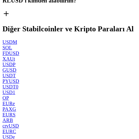
RLUSD’i kimden alabilirim?
Diğer Stabilcoinler ve Kripto Paraları Al
USDM
SOL
FDUSD
XAUt
USDP
GUSD
USDT
PYUSD
USDT0
USD1
OP
EURe
PAXG
EURS
ARB
crvUSD
EURC
USDe