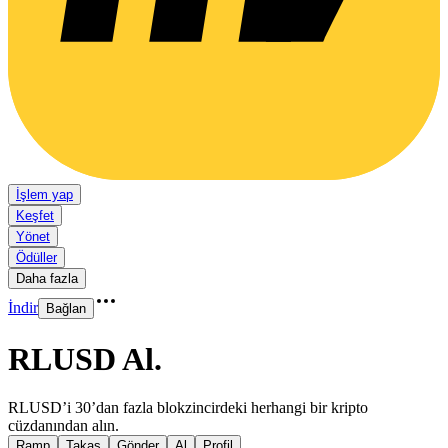
İşlem yap
Keşfet
Yönet
Ödüller
Daha fazla
İndir
Bağlan
RLUSD Al
.
RLUSD’i 30’dan fazla blokzincirdeki herhangi bir kripto
cüzdanından alın.
Ramp
Takas
Gönder
Al
Profil