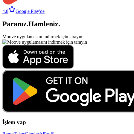
4.8
Google Play'de
Paranız
.
Hamleniz
.
Moove uygulamasını indirmek için tarayın
İşlem yap
Ramp
Takas
Gönder
Al
Profil