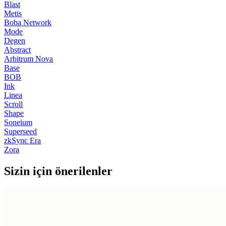
Blast
Metis
Boba Network
Mode
Degen
Abstract
Arbitrum Nova
Base
BOB
Ink
Linea
Scroll
Shape
Soneium
Superseed
zkSync Era
Zora
Sizin için önerilenler