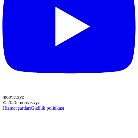
moove
.
xyz
©
2026
moove.xyz
Hizmet şartları
Gizlilik politikası