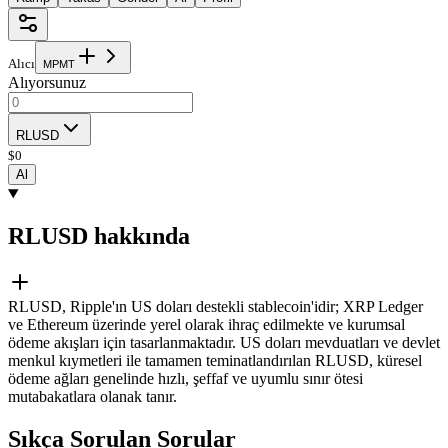
Alıcı
M
P
M
T
Alıyorsunuz
RLUSD
$
0
Al
RLUSD hakkında
RLUSD, Ripple'ın US doları destekli stablecoin'idir; XRP Ledger
ve Ethereum üzerinde yerel olarak ihraç edilmekte ve kurumsal
ödeme akışları için tasarlanmaktadır. US doları mevduatları ve devlet
menkul kıymetleri ile tamamen teminatlandırılan RLUSD, küresel
ödeme ağları genelinde hızlı, şeffaf ve uyumlu sınır ötesi
mutabakatlara olanak tanır.
Sıkça Sorulan Sorular