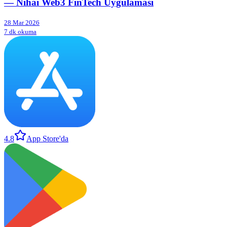
— Nihai Web3 FinTech Uygulaması
28 Mar 2026
7 dk okuma
4.8
App Store'da