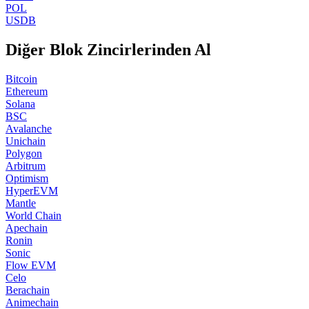
POL
USDB
Diğer Blok Zincirlerinden Al
Bitcoin
Ethereum
Solana
BSC
Avalanche
Unichain
Polygon
Arbitrum
Optimism
HyperEVM
Mantle
World Chain
Apechain
Ronin
Sonic
Flow EVM
Celo
Berachain
Animechain