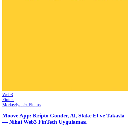
Web3
Fintek
Merkeziyetsiz Finans
Moove App: Kripto Gönder, Al, Stake Et ve Takasla
— Nihai Web3 FinTech Uygulaması