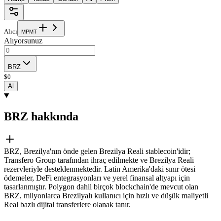
Alıcı
M
P
M
T
Alıyorsunuz
BRZ
$
0
Al
BRZ hakkında
BRZ, Brezilya'nın önde gelen Brezilya Reali stablecoin'idir;
Transfero Group tarafından ihraç edilmekte ve Brezilya Reali
rezervleriyle desteklenmektedir. Latin Amerika'daki sınır ötesi
ödemeler, DeFi entegrasyonları ve yerel finansal altyapı için
tasarlanmıştır. Polygon dahil birçok blockchain'de mevcut olan
BRZ, milyonlarca Brezilyalı kullanıcı için hızlı ve düşük maliyetli
Real bazlı dijital transferlere olanak tanır.