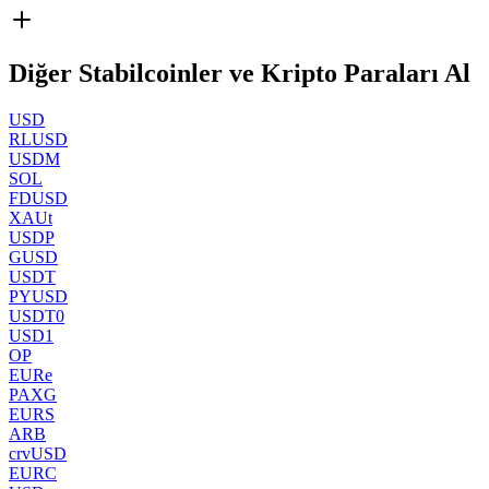
Diğer Stabilcoinler ve Kripto Paraları Al
USD
RLUSD
USDM
SOL
FDUSD
XAUt
USDP
GUSD
USDT
PYUSD
USDT0
USD1
OP
EURe
PAXG
EURS
ARB
crvUSD
EURC