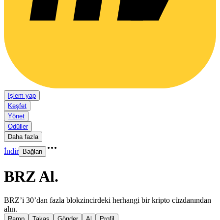
İşlem yap
Keşfet
Yönet
Ödüller
Daha fazla
İndir
Bağlan
BRZ Al
.
BRZ’i 30’dan fazla blokzincirdeki herhangi bir kripto cüzdanından
alın.
Ramp
Takas
Gönder
Al
Profil