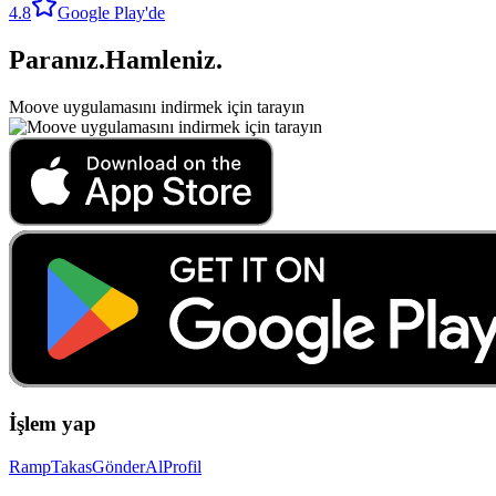
4.8
Google Play'de
Paranız
.
Hamleniz
.
Moove uygulamasını indirmek için tarayın
İşlem yap
Ramp
Takas
Gönder
Al
Profil