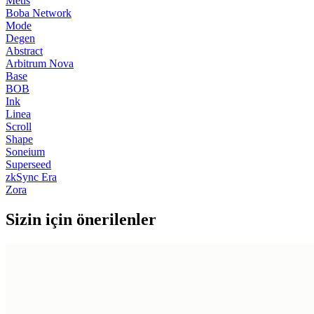
Metis
Boba Network
Mode
Degen
Abstract
Arbitrum Nova
Base
BOB
Ink
Linea
Scroll
Shape
Soneium
Superseed
zkSync Era
Zora
Sizin için önerilenler