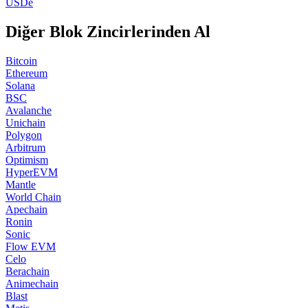
USDe
Diğer Blok Zincirlerinden Al
Bitcoin
Ethereum
Solana
BSC
Avalanche
Unichain
Polygon
Arbitrum
Optimism
HyperEVM
Mantle
World Chain
Apechain
Ronin
Sonic
Flow EVM
Celo
Berachain
Animechain
Blast