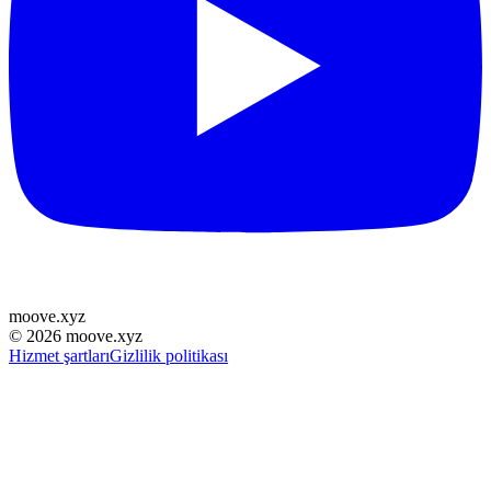
moove
.
xyz
©
2026
moove.xyz
Hizmet şartları
Gizlilik politikası