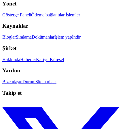
Yönet
Gösterge Paneli
Ödeme bağlantıları
İşlemler
Kaynaklar
Bloglar
Sıralama
Dokümanlar
İşlem yap
İndir
Şirket
Hakkında
Haberler
Kariyer
Küresel
Yardım
Bize ulaşın
Durum
Site haritası
Takip et