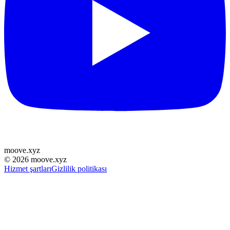
moove
.
xyz
©
2026
moove.xyz
Hizmet şartları
Gizlilik politikası