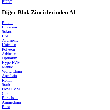
EURT
Diğer Blok Zincirlerinden Al
Bitcoin
Ethereum
Solana
BSC
Avalanche
Unichain
Polygon
Arbitrum
Optimism
HyperEVM
Mantle
World Chain
Apechain
Ronin
Sonic
Flow EVM
Celo
Berachain
Animechain
Blast