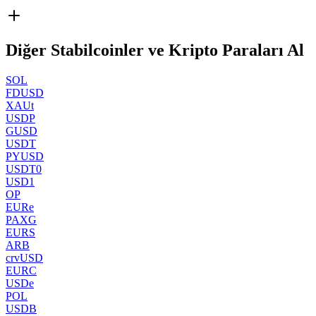
Diğer Stabilcoinler ve Kripto Paraları Al
SOL
FDUSD
XAUt
USDP
GUSD
USDT
PYUSD
USDT0
USD1
OP
EURe
PAXG
EURS
ARB
crvUSD
EURC
USDe
POL
USDB