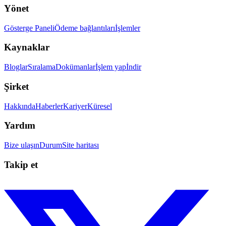
Yönet
Gösterge Paneli
Ödeme bağlantıları
İşlemler
Kaynaklar
Bloglar
Sıralama
Dokümanlar
İşlem yap
İndir
Şirket
Hakkında
Haberler
Kariyer
Küresel
Yardım
Bize ulaşın
Durum
Site haritası
Takip et