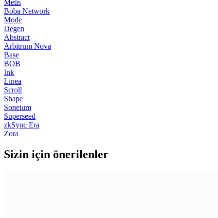
Metis
Boba Network
Mode
Degen
Abstract
Arbitrum Nova
Base
BOB
Ink
Linea
Scroll
Shape
Soneium
Superseed
zkSync Era
Zora
Sizin için önerilenler