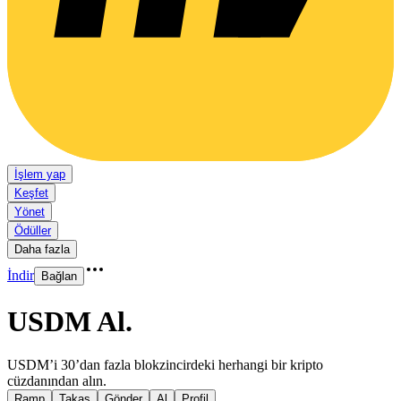
İşlem yap
Keşfet
Yönet
Ödüller
Daha fazla
İndir
Bağlan
USDM Al
.
USDM’i 30’dan fazla blokzincirdeki herhangi bir kripto
cüzdanından alın.
Ramp
Takas
Gönder
Al
Profil