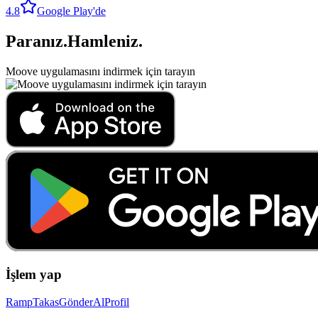
4.8
Google Play'de
Paranız
.
Hamleniz
.
Moove uygulamasını indirmek için tarayın
İşlem yap
Ramp
Takas
Gönder
Al
Profil