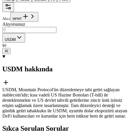
Alıcı
M
P
M
T
Alıyorsunuz
USDM
$
0
Al
USDM hakkında
USDM, Mountain Protocol'ün düzenlemeye tabi getiri sağlayan
stablecoin'idir; kısa vadeli US Hazine Bonoları (T-bill) ile
desteklenmekte ve US devlet tahvili getirilerine zincir üstü izinsiz
erişim sağlamak üzere tasarlanmıştır. Tam düzenleyici desteği ve
günlük getiri tahakkuku ile USDM, uyumlu dolar ekspozürü arayan
DeFi kullanıcıları ve kurumlar için hem istikrar hem de getiri sunar.
Sıkça Sorulan Sorular