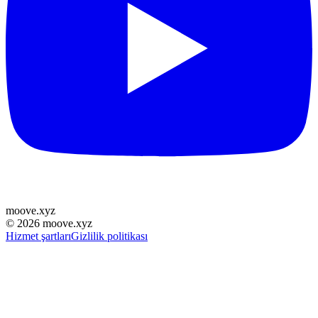
moove
.
xyz
©
2026
moove.xyz
Hizmet şartları
Gizlilik politikası