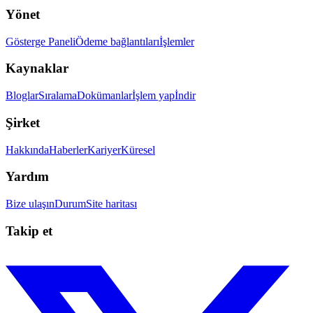
Yönet
Gösterge Paneli
Ödeme bağlantıları
İşlemler
Kaynaklar
Bloglar
Sıralama
Dokümanlar
İşlem yap
İndir
Şirket
Hakkında
Haberler
Kariyer
Küresel
Yardım
Bize ulaşın
Durum
Site haritası
Takip et