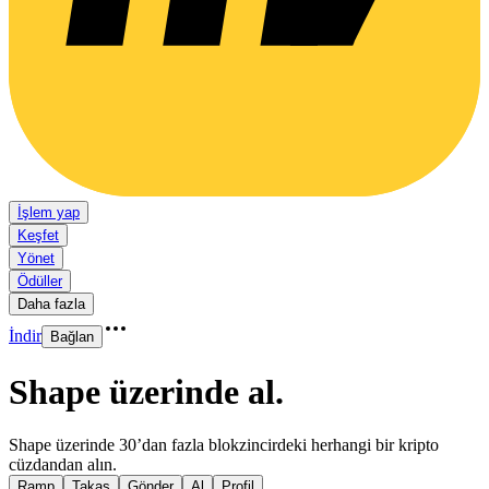
İşlem yap
Keşfet
Yönet
Ödüller
Daha fazla
İndir
Bağlan
Shape üzerinde al
.
Shape üzerinde 30’dan fazla blokzincirdeki herhangi bir kripto
cüzdandan alın.
Ramp
Takas
Gönder
Al
Profil