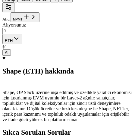
Alıcı
M
P
M
T
Alıyorsunuz
ETH
$
0
Al
Shape (ETH) hakkında
Shape, OP Stack üzerine inşa edilmiş ve özellikle yaratıcı ekonomisi
için tasarlanmış EVM uyumlu bir Layer-2 ağıdır; sanatçılar,
topluluklar ve dijital koleksiyonlar için zincir üstü deneyimlere
olanak tanır. Düşük ücretler ve hızlı kesinleşme ile Shape, NFT'ler,
içerik para kazanımı ve topluluk odaklı uygulamalar için erişilebilir
ve ifade gücü yüksek bir platform sunar.
Sıkça Sorulan Sorular