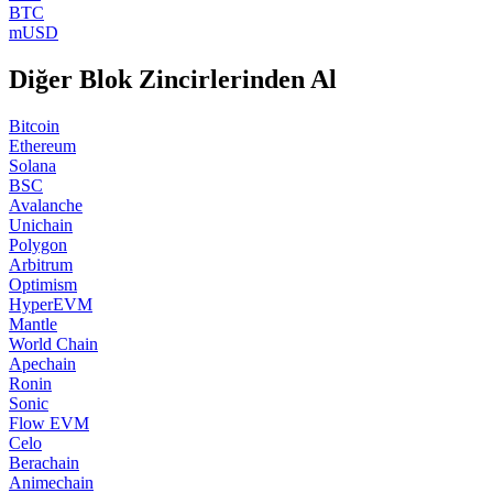
BTC
mUSD
Diğer Blok Zincirlerinden Al
Bitcoin
Ethereum
Solana
BSC
Avalanche
Unichain
Polygon
Arbitrum
Optimism
HyperEVM
Mantle
World Chain
Apechain
Ronin
Sonic
Flow EVM
Celo
Berachain
Animechain