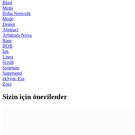
Blast
Metis
Boba Network
Mode
Degen
Abstract
Arbitrum Nova
Base
BOB
Ink
Linea
Scroll
Soneium
Superseed
zkSync Era
Zora
Sizin için önerilenler