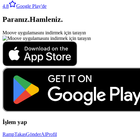
4.8
Google Play'de
Paranız
.
Hamleniz
.
Moove uygulamasını indirmek için tarayın
İşlem yap
Ramp
Takas
Gönder
Al
Profil