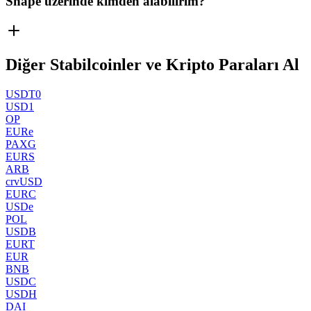
Shape üzerinde kimden alabilirim?
Diğer Stabilcoinler ve Kripto Paraları Al
USDT0
USD1
OP
EURe
PAXG
EURS
ARB
crvUSD
EURC
USDe
POL
USDB
EURT
EUR
BNB
USDC
USDH
DAI