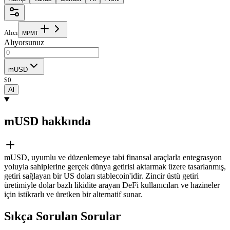
Alıcı
M
P
M
T
Alıyorsunuz
mUSD
$
0
Al
mUSD hakkında
mUSD, uyumlu ve düzenlemeye tabi finansal araçlarla entegrasyon
yoluyla sahiplerine gerçek dünya getirisi aktarmak üzere tasarlanmış,
getiri sağlayan bir US doları stablecoin'idir. Zincir üstü getiri
üretimiyle dolar bazlı likidite arayan DeFi kullanıcıları ve hazineler
için istikrarlı ve üretken bir alternatif sunar.
Sıkça Sorulan Sorular