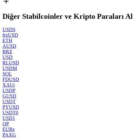
Diğer Stabilcoinler ve Kripto Paraları Al
USDS
frxUSD
ETH
AUSD
BRZ
USD
RLUSD
USDM
SOL
FDUSD
XAUt
USDP
GUSD
USDT
PYUSD
USDT0
USD1
OP
EURe
PAXG