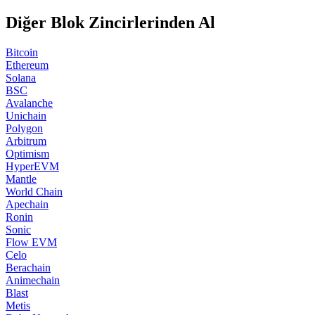
Diğer Blok Zincirlerinden Al
Bitcoin
Ethereum
Solana
BSC
Avalanche
Unichain
Polygon
Arbitrum
Optimism
HyperEVM
Mantle
World Chain
Apechain
Ronin
Sonic
Flow EVM
Celo
Berachain
Animechain
Blast
Metis