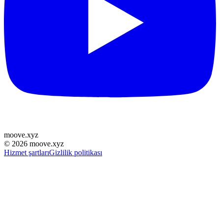
moove
.
xyz
©
2026
moove.xyz
Hizmet şartları
Gizlilik politikası