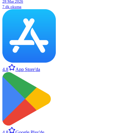
28 Mar 2026
7 dk okuma
4.8
App Store'da
4.8
Google Play'de