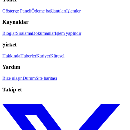
Gösterge Paneli
Ödeme bağlantıları
İşlemler
Kaynaklar
Bloglar
Sıralama
Dokümanlar
İşlem yap
İndir
Şirket
Hakkında
Haberler
Kariyer
Küresel
Yardım
Bize ulaşın
Durum
Site haritası
Takip et