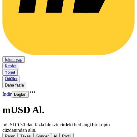
İşlem yap
Keşfet
Yönet
Ödüller
Daha fazla
İndir
Bağlan
mUSD Al
.
mUSD’i 30’dan fazla blokzincirdeki herhangi bir kripto
cüzdanından alın.
Ramp
Takas
Gönder
Al
Profil