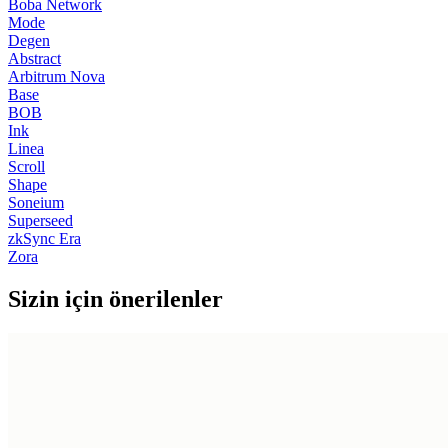
Boba Network
Mode
Degen
Abstract
Arbitrum Nova
Base
BOB
Ink
Linea
Scroll
Shape
Soneium
Superseed
zkSync Era
Zora
Sizin için önerilenler