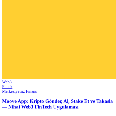
Web3
Fintek
Merkeziyetsiz Finans
Moove App: Kripto Gönder, Al, Stake Et ve Takasla
— Nihai Web3 FinTech Uygulaması