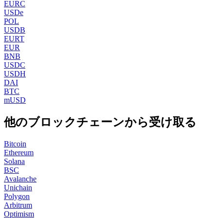
EURC
USDe
POL
USDB
EURT
EUR
BNB
USDC
USDH
DAI
BTC
mUSD
他のブロックチェーンから受け取る
Bitcoin
Ethereum
Solana
BSC
Avalanche
Unichain
Polygon
Arbitrum
Optimism