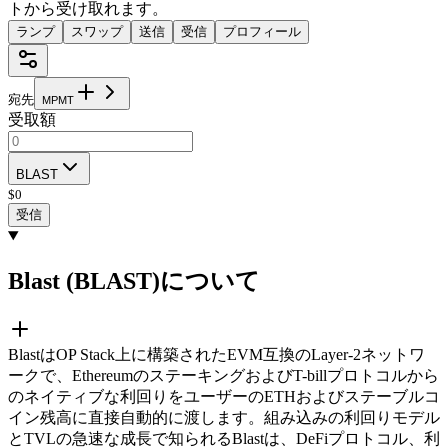
トから受け取れます。
ランプ
スワップ
送信
受信
プロフィール
宛先
M
P
M
T
受取額
BLAST
$
0
受信
Blast (BLAST)について
BlastはOP Stack上に構築されたEVM互換のLayer-2ネットワ
ークで、EthereumのステーキングおよびT-billプロトコルから
のネイティブな利回りをユーザーのETHおよびステーブルコ
イン残高に直接自動的に渡します。組み込みの利回りモデル
とTVLの急速な成長で知られるBlastは、DeFiプロトコル、利