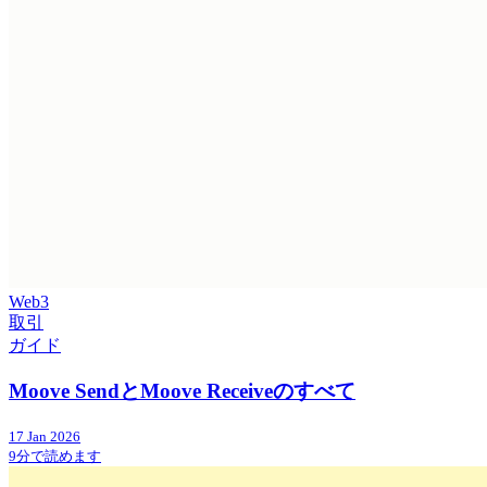
Web3
取引
ガイド
Moove SendとMoove Receiveのすべて
17 Jan 2026
9分で読めます