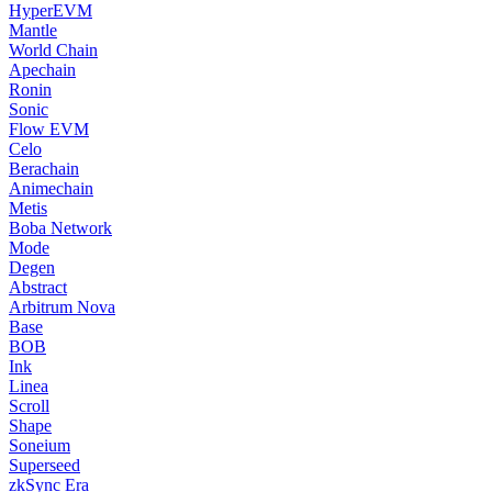
HyperEVM
Mantle
World Chain
Apechain
Ronin
Sonic
Flow EVM
Celo
Berachain
Animechain
Metis
Boba Network
Mode
Degen
Abstract
Arbitrum Nova
Base
BOB
Ink
Linea
Scroll
Shape
Soneium
Superseed
zkSync Era