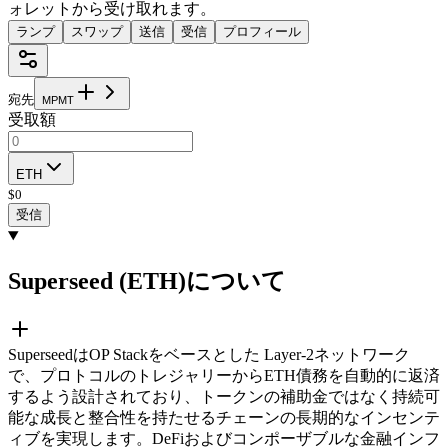
ォレットから受け取れます。
ランプ
スワップ
送信
受信
プロフィール
宛先
M
P
M
T
受取額
ETH
$
0
受信
Superseed (ETH)について
SuperseedはOP Stackをベースとした Layer-2ネットワーク
で、プロトコルのトレジャリーからETH債務を自動的に返済
するよう設計されており、トークンの補助金ではなく持続可
能な成長と整合性を持たせるチェーンの長期的なインセンテ
ィブを実現します。DeFiおよびコンポーザブルな金融インフ