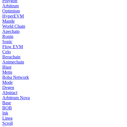
Polygon
Arbitrum
Optimism
HyperEVM
Mantle
World Chain
Apechain
Ronin
Sonic
Flow EVM
Celo
Berachain
Animechain
Blast
Metis
Boba Network
Mode
Degen
Abstract
Arbitrum Nova
Base
BOB
Ink
Linea
Scroll