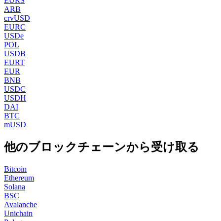
EURS
ARB
crvUSD
EURC
USDe
POL
USDB
EURT
EUR
BNB
USDC
USDH
DAI
BTC
mUSD
他のブロックチェーンから受け取る
Bitcoin
Ethereum
Solana
BSC
Avalanche
Unichain