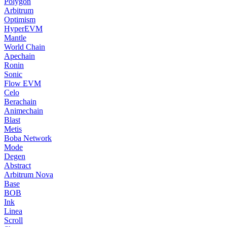
Polygon
Arbitrum
Optimism
HyperEVM
Mantle
World Chain
Apechain
Ronin
Sonic
Flow EVM
Celo
Berachain
Animechain
Blast
Metis
Boba Network
Mode
Degen
Abstract
Arbitrum Nova
Base
BOB
Ink
Linea
Scroll