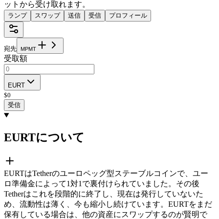
ットから受け取れます。
ランプ
スワップ
送信
受信
プロフィール
宛先
M
P
M
T
受取額
EURT
$
0
受信
EURTについて
EURTはTetherのユーロペッグ型ステーブルコインで、ユー
ロ準備金によって1対1で裏付けられていました。その後
Tetherはこれを段階的に終了し、現在は発行していないた
め、流動性は薄く、今も縮小し続けています。EURTをまだ
保有している場合は、他の資産にスワップするのが賢明で