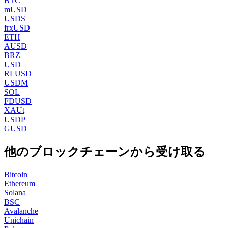
BTC
mUSD
USDS
frxUSD
ETH
AUSD
BRZ
USD
RLUSD
USDM
SOL
FDUSD
XAUt
USDP
GUSD
他のブロックチェーンから受け取る
Bitcoin
Ethereum
Solana
BSC
Avalanche
Unichain