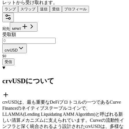
レットから受け取れます。
ランプ
スワップ
送信
受信
プロフィール
宛先
M
P
M
T
受取額
crvUSD
$
0
受信
crvUSDについて
crvUSDは、最も重要なDeFiプロトコルの一つであるCurve
Financeのネイティブステーブルコインで、
LLAMMA(Lending Liquidating AMM Algorithm)と呼ばれる新
しい清算メカニズムに支えられています。Curveの流動性イ
ンフラと深く統合されるよう設計されたcrvUSDは、多様な