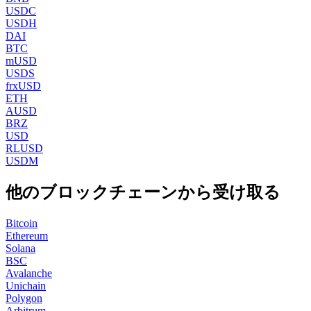
USDC
USDH
DAI
BTC
mUSD
USDS
frxUSD
ETH
AUSD
BRZ
USD
RLUSD
USDM
他のブロックチェーンから受け取る
Bitcoin
Ethereum
Solana
BSC
Avalanche
Unichain
Polygon
Arbitrum