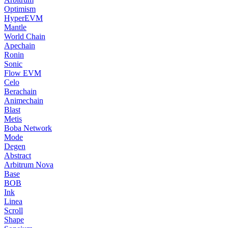
Optimism
HyperEVM
Mantle
World Chain
Apechain
Ronin
Sonic
Flow EVM
Celo
Berachain
Animechain
Blast
Metis
Boba Network
Mode
Degen
Abstract
Arbitrum Nova
Base
BOB
Ink
Linea
Scroll
Shape