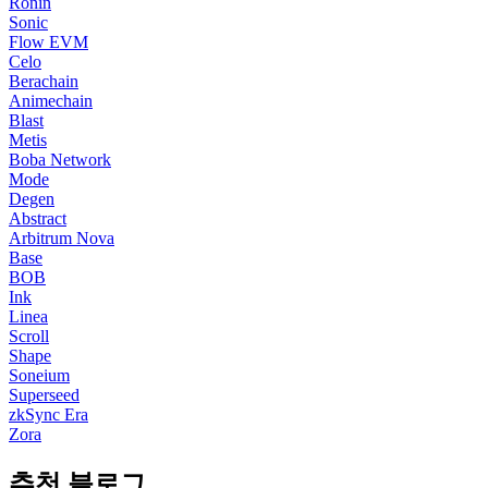
Ronin
Sonic
Flow EVM
Celo
Berachain
Animechain
Blast
Metis
Boba Network
Mode
Degen
Abstract
Arbitrum Nova
Base
BOB
Ink
Linea
Scroll
Shape
Soneium
Superseed
zkSync Era
Zora
추천 블로그