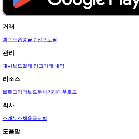
거래
램프
스왑
송금
수신
프로필
관리
대시보드
결제 링크
거래 내역
리소스
블로그
리더보드
문서
거래
다운로드
회사
소개
뉴스
채용
글로벌
도움말