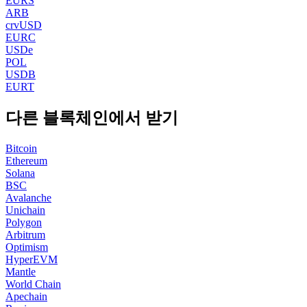
EURS
ARB
crvUSD
EURC
USDe
POL
USDB
EURT
다른 블록체인에서 받기
Bitcoin
Ethereum
Solana
BSC
Avalanche
Unichain
Polygon
Arbitrum
Optimism
HyperEVM
Mantle
World Chain
Apechain