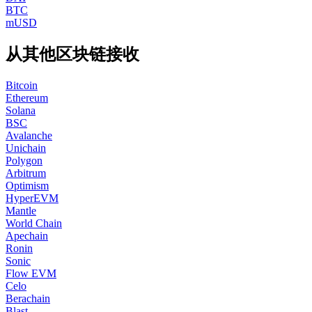
BTC
mUSD
从其他区块链接收
Bitcoin
Ethereum
Solana
BSC
Avalanche
Unichain
Polygon
Arbitrum
Optimism
HyperEVM
Mantle
World Chain
Apechain
Ronin
Sonic
Flow EVM
Celo
Berachain
Blast