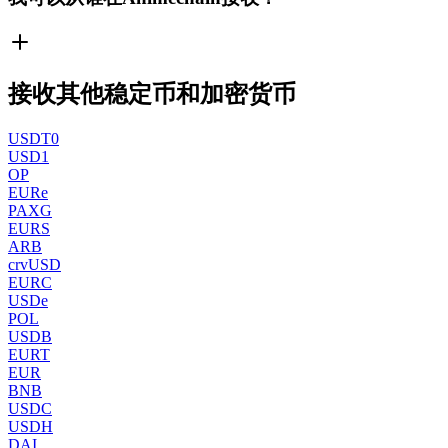
接收其他稳定币和加密货币
USDT0
USD1
OP
EURe
PAXG
EURS
ARB
crvUSD
EURC
USDe
POL
USDB
EURT
EUR
BNB
USDC
USDH
DAI