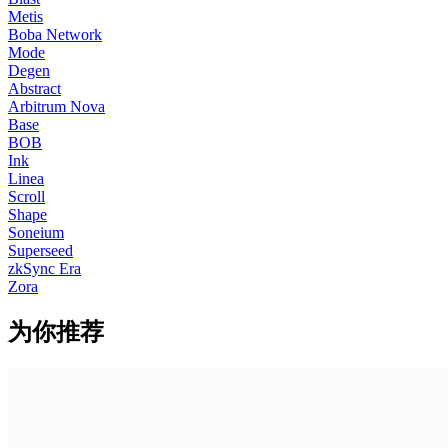
Metis
Boba Network
Mode
Degen
Abstract
Arbitrum Nova
Base
BOB
Ink
Linea
Scroll
Shape
Soneium
Superseed
zkSync Era
Zora
为你推荐