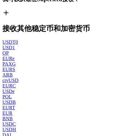
接收其他稳定币和加密货币
USDT0
USD1
OP
EURe
PAXG
EURS
ARB
crvUSD
EURC
USDe
POL
USDB
EURT
EUR
BNB
USDC
USDH
DAI