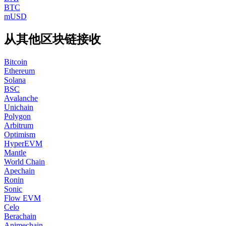
BTC
mUSD
从其他区块链接收
Bitcoin
Ethereum
Solana
BSC
Avalanche
Unichain
Polygon
Arbitrum
Optimism
HyperEVM
Mantle
World Chain
Apechain
Ronin
Sonic
Flow EVM
Celo
Berachain
Animechain