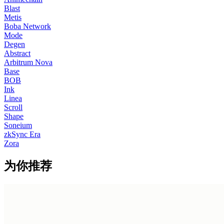
Blast
Metis
Boba Network
Mode
Degen
Abstract
Arbitrum Nova
Base
BOB
Ink
Linea
Scroll
Shape
Soneium
zkSync Era
Zora
为你推荐