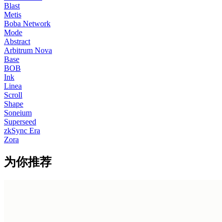
Blast
Metis
Boba Network
Mode
Abstract
Arbitrum Nova
Base
BOB
Ink
Linea
Scroll
Shape
Soneium
Superseed
zkSync Era
Zora
为你推荐