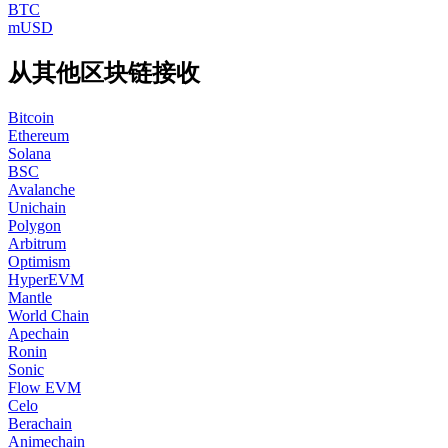
BTC
mUSD
从其他区块链接收
Bitcoin
Ethereum
Solana
BSC
Avalanche
Unichain
Polygon
Arbitrum
Optimism
HyperEVM
Mantle
World Chain
Apechain
Ronin
Sonic
Flow EVM
Celo
Berachain
Animechain