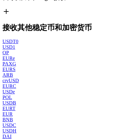
接收其他稳定币和加密货币
USDT0
USD1
OP
EURe
PAXG
EURS
ARB
crvUSD
EURC
USDe
POL
USDB
EURT
EUR
BNB
USDC
USDH
DAI